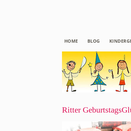
HOME
BLOG
KINDERG
Ritter GeburtstagsGl