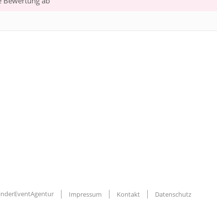
te Bewertung ab
KinderEventAgentur
Impressum
Kontakt
Datenschutz