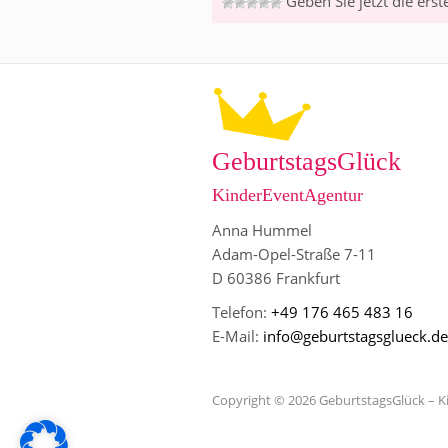
Geben Sie jetzt die ers
GeburtstagsGlück
KinderEventAgentur
Anna Hummel
Adam-Opel-Straße 7-11
D 60386 Frankfurt
Telefon:
+49 176 465 483 16
E-Mail:
info@geburtstagsglueck.de
Copyright © 2026 GeburtstagsGlück – 