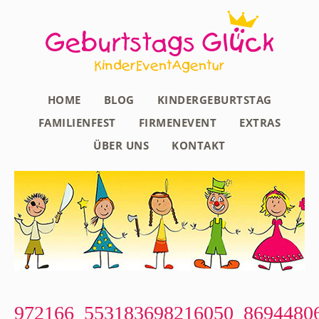
HOME
BLOG
KINDERGEBURTSTAG
FAMILIENFEST
FIRMENEVENT
EXTRAS
ÜBER UNS
KONTAKT
972166_553183698216050_8694480